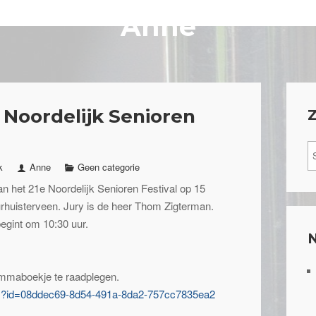
Anne
Noordelijk Senioren
k
Anne
Geen categorie
n het 21e Noordelijk Senioren Festival op 15
rhuisterveen. Jury is de heer Thom Zigterman.
begint om 10:30 uur.
rammaboekje te raadplegen.
ndex?id=08ddec69-8d54-491a-8da2-757cc7835ea2