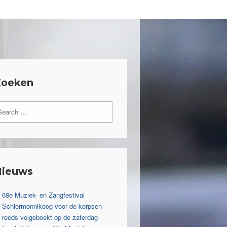
Zoeken
Nieuws
68e Muziek- en Zangfestival
Schiermonnikoog voor de korpsen
reeds volgeboekt op de zaterdag